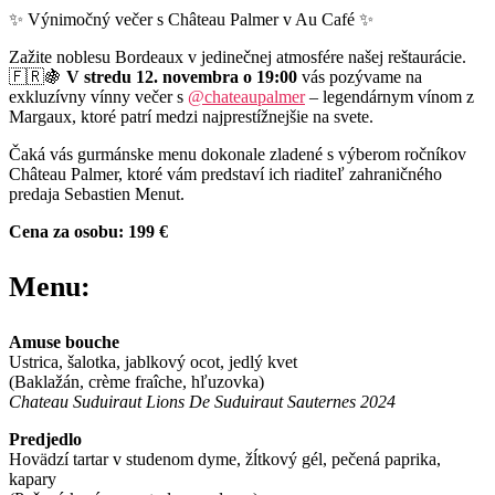
✨ Výnimočný večer s Château Palmer v Au Café ✨
Zažite noblesu Bordeaux v jedinečnej atmosfére našej reštaurácie.
🇫🇷🍇
V stredu 12. novembra o 19:00
vás pozývame na
exkluzívny vínny večer s
@chateaupalmer
– legendárnym vínom z
Margaux, ktoré patrí medzi najprestížnejšie na svete.
Čaká vás gurmánske menu dokonale zladené s výberom ročníkov
Château Palmer, ktoré vám predstaví ich riaditeľ zahraničného
predaja Sebastien Menut.
Cena za osobu: 199 €
Menu:
Amuse bouche
Ustrica, šalotka, jablkový ocot, jedlý kvet
(Baklažán, crème fraîche, hľuzovka)
Chateau Suduiraut Lions De Suduiraut Sauternes 2024
Predjedlo
Hovädzí tartar v studenom dyme, žĺtkový gél, pečená paprika,
kapary