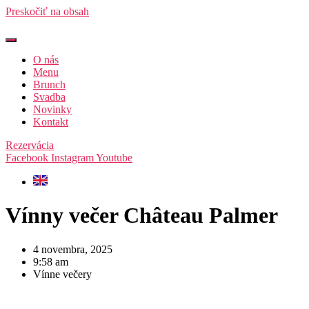
Preskočiť na obsah
O nás
Menu
Brunch
Svadba
Novinky
Kontakt
Rezervácia
Facebook
Instagram
Youtube
Vínny večer Château Palmer
4 novembra, 2025
9:58 am
Vínne večery