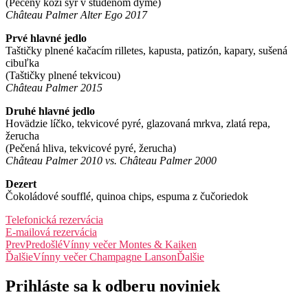
(Pečený kozí syr v studenom dyme)
Château Palmer Alter Ego 2017
Prvé hlavné jedlo
Taštičky plnené kačacím rilletes, kapusta, patizón, kapary, sušená
cibuľka
(Taštičky plnené tekvicou)
Château Palmer 2015
Druhé hlavné jedlo
Hovädzie líčko, tekvicové pyré, glazovaná mrkva, zlatá repa,
žerucha
(Pečená hliva, tekvicové pyré, žerucha)
Château Palmer 2010 vs. Château Palmer 2000
Dezert
Čokoládové soufflé, quinoa chips, espuma z čučoriedok
Telefonická rezervácia
E-mailová rezervácia
Prev
Predošlé
Vínny večer Montes & Kaiken
Ďalšie
Vínny večer Champagne Lanson
Ďalšie
Prihláste sa k odberu noviniek